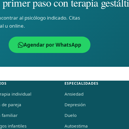
primer paso con terapia gestált
ontrar al psicólogo indicado. Citas
l u online.
Agendar por WhatsApp
IOS
ESPECIALIDADES
rapia individual
Ansiedad
a de pareja
Depresión
 familiar
Duelo
gos infantiles
Autoestima