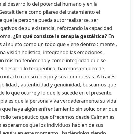
 el desarrollo del potencial humano y en la
Gestalt tiene como pilares del tratamiento el
de que la persona pueda autorrealizarse, ser
gativos de su existencia, reforzando la capacidad
 toma.
¿En qué consiste la terapia gestáltica?
En
s al sujeto como un todo que viene dentro : mente ,
a visión holística, integrando las emociones ,
en un mismo fenómeno y como integridad que se
 del desarrollo terapéutico, haremos empleo de
r contacto con su cuerpo y sus conmuevas. A través
nsabilidad , autenticidad y genuinidad, buscamos que
de lo que ocurre y lo que le sucede en el presente,
rapia es que la persona viva verdaderamente su vida
s que haya algún enfrentamiento sin solucionar que
sarrollo terapéutico que ofrecemos desde Calman es
no esperamos que los individuos hablen de sus
l aquí y en este momento , haciéndolos siendo